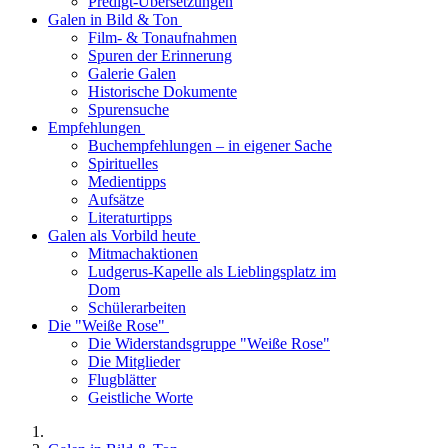
Predigt-Übersetzungen
Galen in Bild & Ton
Film- & Tonaufnahmen
Spuren der Erinnerung
Galerie Galen
Historische Dokumente
Spurensuche
Empfehlungen
Buchempfehlungen – in eigener Sache
Spirituelles
Medientipps
Aufsätze
Literaturtipps
Galen als Vorbild heute
Mitmachaktionen
Ludgerus-Kapelle als Lieblingsplatz im
Dom
Schülerarbeiten
Die "Weiße Rose"
Die Widerstandsgruppe "Weiße Rose"
Die Mitglieder
Flugblätter
Geistliche Worte