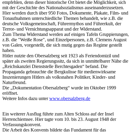
empfehlen, denn dieser historische Ort bietet die Möglichkeit, sich
mit der Geschichte des Nationalsozialismus auseinanderzusetzen.
Hier werden durch über 950 Fotos, Dokumente, Plakate, Film- und
Tonaufnahmen unterschiedliche Themen behandelt, wie z.B. die
deutsche Volksgemeinschaft, Führermythos und Führerkult, der
Terror- und Vernichtungsapparat und der Widerstand.
Zum Thema Widerstand werden auf einigen Tafeln Gruppierungen,
z.B. die "Weiße Rose", und Einzelpersonen, z.B. Clemens August
von Galen, vorgestellt, die sich mutig gegen das Regime gestellt
haben.
Hitler nutzte den Obersalzberg seit 1923 als Feriendomizil und
später als zweiten Regierungssitz, da sich in unmittelbarer Nähe die
„Reichskanzlei Dienststelle Berchtesgaden“ befand. Die
Propaganda gebrauchte die Bergkulisse für medienwirksame
Inszenierungen Hitlers als volksnahen Politiker, Kinder- und
Naturfreund.
Die „Dokumentation Obersalzberg“ wurde im Oktober 1999
eröffnet.
Weitere Infos dazu unter
www.obersalzberg.de
Ein weiterer Ausflug führte zum Alten Schloss auf der Insel
Herrenchiemsee. Hier tagte vom 10. bis 23. August 1948 der
Verfassungskonvent.
Die Arbeit des Konvents bildete das Fundament für das