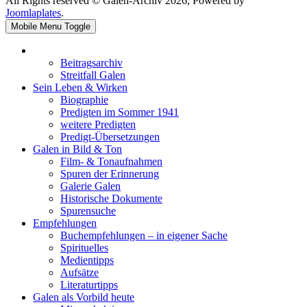
All Rights reserved © Galen-Archiv 2026, Powered by
Joomlaplates
.
Mobile Menu Toggle
Beitragsarchiv
Streitfall Galen
Sein Leben & Wirken
Biographie
Predigten im Sommer 1941
weitere Predigten
Predigt-Übersetzungen
Galen in Bild & Ton
Film- & Tonaufnahmen
Spuren der Erinnerung
Galerie Galen
Historische Dokumente
Spurensuche
Empfehlungen
Buchempfehlungen – in eigener Sache
Spirituelles
Medientipps
Aufsätze
Literaturtipps
Galen als Vorbild heute