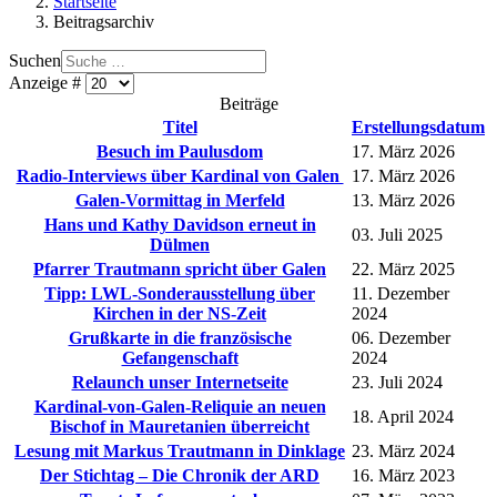
Startseite
Beitragsarchiv
Suchen
Anzeige #
Beiträge
Titel
Erstellungsdatum
Besuch im Paulusdom
17. März 2026
Radio-Interviews über Kardinal von Galen
17. März 2026
Galen-Vormittag in Merfeld
13. März 2026
Hans und Kathy Davidson erneut in
03. Juli 2025
Dülmen
Pfarrer Trautmann spricht über Galen
22. März 2025
Tipp: LWL-Sonderausstellung über
11. Dezember
Kirchen in der NS-Zeit
2024
Grußkarte in die französische
06. Dezember
Gefangenschaft
2024
Relaunch unser Internetseite
23. Juli 2024
Kardinal-von-Galen-Reliquie an neuen
18. April 2024
Bischof in Mauretanien überreicht
Lesung mit Markus Trautmann in Dinklage
23. März 2024
Der Stichtag – Die Chronik der ARD
16. März 2023