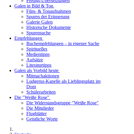
Predigt-Übersetzungen
Galen in Bild & Ton
Film- & Tonaufnahmen
Spuren der Erinnerung
Galerie Galen
Historische Dokumente
Spurensuche
Empfehlungen
Buchempfehlungen – in eigener Sache
Spirituelles
Medientipps
Aufsätze
Literaturtipps
Galen als Vorbild heute
Mitmachaktionen
Ludgerus-Kapelle als Lieblingsplatz im
Dom
Schülerarbeiten
Die "Weiße Rose"
Die Widerstandsgruppe "Weiße Rose"
Die Mitglieder
Flugblätter
Geistliche Worte