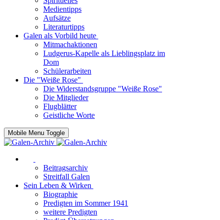
Spirituelles
Medientipps
Aufsätze
Literaturtipps
Galen als Vorbild heute
Mitmachaktionen
Ludgerus-Kapelle als Lieblingsplatz im
Dom
Schülerarbeiten
Die "Weiße Rose"
Die Widerstandsgruppe "Weiße Rose"
Die Mitglieder
Flugblätter
Geistliche Worte
Mobile Menu Toggle
Beitragsarchiv
Streitfall Galen
Sein Leben & Wirken
Biographie
Predigten im Sommer 1941
weitere Predigten