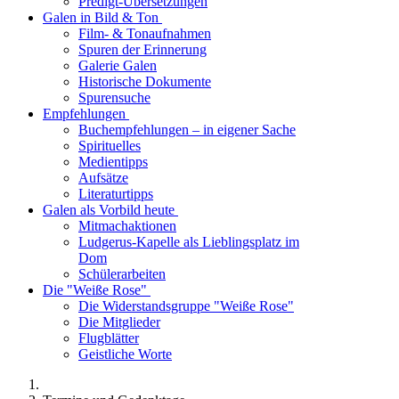
Predigt-Übersetzungen
Galen in Bild & Ton
Film- & Tonaufnahmen
Spuren der Erinnerung
Galerie Galen
Historische Dokumente
Spurensuche
Empfehlungen
Buchempfehlungen – in eigener Sache
Spirituelles
Medientipps
Aufsätze
Literaturtipps
Galen als Vorbild heute
Mitmachaktionen
Ludgerus-Kapelle als Lieblingsplatz im
Dom
Schülerarbeiten
Die "Weiße Rose"
Die Widerstandsgruppe "Weiße Rose"
Die Mitglieder
Flugblätter
Geistliche Worte