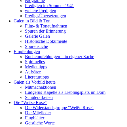
Biographie
Predigten im Sommer 1941
weitere Predigten
Predigt-Übersetzungen
Galen in Bild & Ton
Film- & Tonaufnahmen
Spuren der Erinnerung
Galerie Galen
Historische Dokumente
Spurensuche
Empfehlungen
Buchempfehlungen – in eigener Sache
Spirituelles
Medientipps
Aufsätze
Literaturtipps
Galen als Vorbild heute
Mitmachaktionen
Ludgerus-Kapelle als Lieblingsplatz im Dom
Schülerarbeiten
Die "Weiße Rose"
Die Widerstandsgruppe "Weiße Rose"
Die Mitglieder
Flugblätter
Geistliche Worte