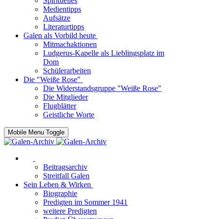
Spirituelles
Medientipps
Aufsätze
Literaturtipps
Galen als Vorbild heute
Mitmachaktionen
Ludgerus-Kapelle als Lieblingsplatz im
Dom
Schülerarbeiten
Die "Weiße Rose"
Die Widerstandsgruppe "Weiße Rose"
Die Mitglieder
Flugblätter
Geistliche Worte
Mobile Menu Toggle
Beitragsarchiv
Streitfall Galen
Sein Leben & Wirken
Biographie
Predigten im Sommer 1941
weitere Predigten