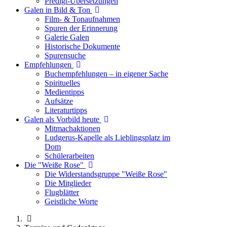
Predigt-Übersetzungen
Galen in Bild & Ton
Film- & Tonaufnahmen
Spuren der Erinnerung
Galerie Galen
Historische Dokumente
Spurensuche
Empfehlungen
Buchempfehlungen – in eigener Sache
Spirituelles
Medientipps
Aufsätze
Literaturtipps
Galen als Vorbild heute
Mitmachaktionen
Ludgerus-Kapelle als Lieblingsplatz im
Dom
Schülerarbeiten
Die "Weiße Rose"
Die Widerstandsgruppe "Weiße Rose"
Die Mitglieder
Flugblätter
Geistliche Worte