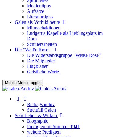
Spirituelles
Medientipps
Aufsätze
Literaturtipps
Galen als Vorbild heute
Mitmachaktionen
Ludgerus-Kapelle als Lieblingsplatz im
Dom
Schülerarbeiten
Die "Weiße Rose"
Die Widerstandsgruppe "Weiße Rose"
Die Mitglieder
Flugblätter
Geistliche Worte
Mobile Menu Toggle
Beitragsarchiv
Streitfall Galen
Sein Leben & Wirken
Biographie
Predigten im Sommer 1941
weitere Predigten