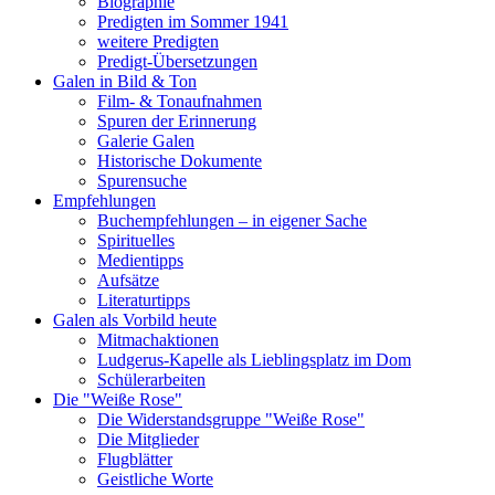
Biographie
Predigten im Sommer 1941
weitere Predigten
Predigt-Übersetzungen
Galen in Bild & Ton
Film- & Tonaufnahmen
Spuren der Erinnerung
Galerie Galen
Historische Dokumente
Spurensuche
Empfehlungen
Buchempfehlungen – in eigener Sache
Spirituelles
Medientipps
Aufsätze
Literaturtipps
Galen als Vorbild heute
Mitmachaktionen
Ludgerus-Kapelle als Lieblingsplatz im Dom
Schülerarbeiten
Die "Weiße Rose"
Die Widerstandsgruppe "Weiße Rose"
Die Mitglieder
Flugblätter
Geistliche Worte