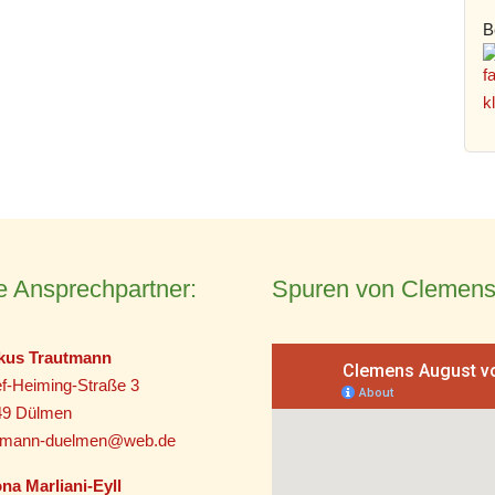
B
e Ansprechpartner:
Spuren von Clemens
kus Trautmann
f-Heiming-Straße 3
49 Dülmen
utmann-duelmen@web.de
na Marliani-Eyll