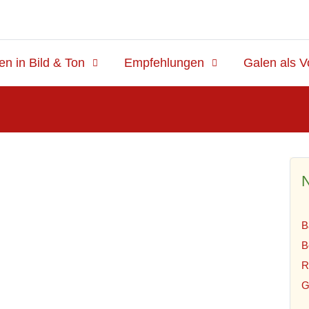
en in Bild & Ton
Empfehlungen
Galen als V
N
B
B
R
G