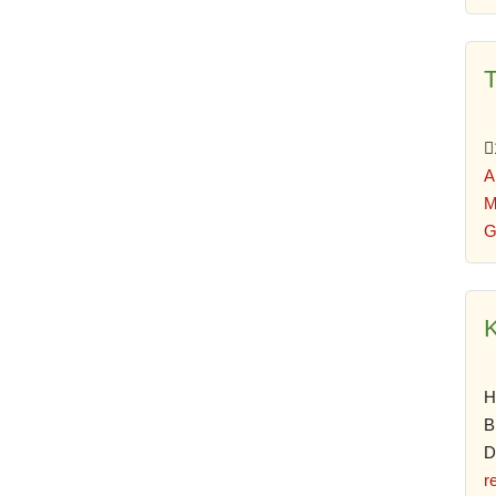
A
M
G
K
H
B
D
r