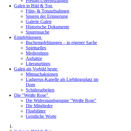
Predigt-Übersetzungen
Galen in Bild & Ton
Film- & Tonaufnahmen
Spuren der Erinnerung
Galerie Galen
Historische Dokumente
Spurensuche
Empfehlungen
Buchempfehlungen – in eigener Sache
Spirituelles
Medientipps
Aufsätze
Literaturtipps
Galen als Vorbild heute
Mitmachaktionen
Ludgerus-Kapelle als Lieblingsplatz im
Dom
Schülerarbeiten
Die "Weiße Rose"
Die Widerstandsgruppe "Weiße Rose"
Die Mitglieder
Flugblätter
Geistliche Worte