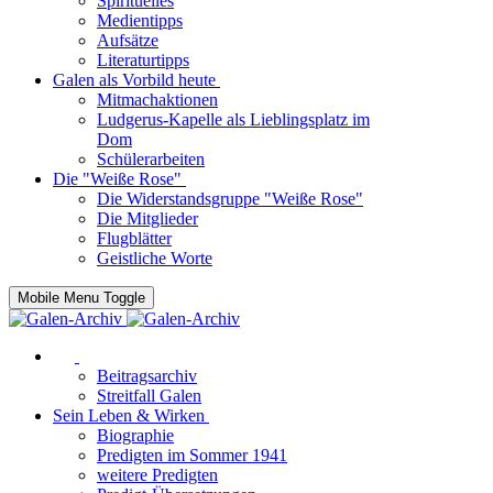
Spirituelles
Medientipps
Aufsätze
Literaturtipps
Galen als Vorbild heute
Mitmachaktionen
Ludgerus-Kapelle als Lieblingsplatz im
Dom
Schülerarbeiten
Die "Weiße Rose"
Die Widerstandsgruppe "Weiße Rose"
Die Mitglieder
Flugblätter
Geistliche Worte
Mobile Menu Toggle
Beitragsarchiv
Streitfall Galen
Sein Leben & Wirken
Biographie
Predigten im Sommer 1941
weitere Predigten