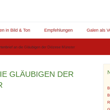
en in Bild & Ton
Empfehlungen
Galen als V
rtenbrief an die Gläubigen der Diözese Münster
N
DIE GLÄUBIGEN DER
R
B
B
R
G