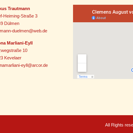
kus Trautmann
f-Heiming-Straße 3
49 Dülmen
utmann-duelmen@web.de
na Marliani-Eyll
zwegstraße 10
3 Kevelaer
namarliani-eyll@arcor.de
All Rights re