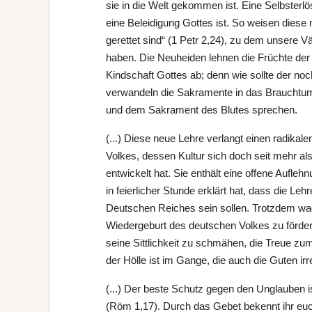
sie in die Welt gekommen ist. Eine Selbster
eine Beleidigung Gottes ist. So weisen diese
gerettet sind“ (1 Petr 2,24), zu dem unsere Vä
haben. Die Neuheiden lehnen die Früchte de
Kindschaft Gottes ab; denn wie sollte der no
verwandeln die Sakramente in das Brauchtum
und dem Sakrament des Blutes sprechen.
(...) Diese neue Lehre verlangt einen radikal
Volkes, dessen Kultur sich doch seit mehr a
entwickelt hat. Sie enthält eine offene Aufle
in feierlicher Stunde erklärt hat, dass die L
Deutschen Reiches sein sollen. Trotzdem wag
Wiedergeburt des deutschen Volkes zu förder
seine Sittlichkeit zu schmähen, die Treue z
der Hölle ist im Gange, die auch die Guten ir
(...) Der beste Schutz gegen den Unglauben i
(Röm 1,17). Durch das Gebet bekennt ihr eu