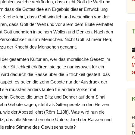
mpfohlen, welche verkünden, dass nicht Gott die Welt und
rn dass die Gottesidee ein Ergebnis dieser Entwicklung
 Kirche lehrt, dass Gott wirklich und wesentlich von der
ären, dass Gott der Welt und vor allem dem Blute verhaftet
ist Gott unendlich in seinem Wollen und Denken. Nach den
Persönlichkeit nur im Menschen. Nicht Gott ist mehr Herr,
dezu der Knecht des Menschen genannt.
A
und der gesamten Kultur an, wer das moralische Gesetz im
M
er Sittlichkeit erklären, sie gelte nur insoweit für ein
G
 wird dadurch die Rasse über die Sittlichkeit gestellt, das
hauptet, es seien die zehn Gebote nur der Ausdruck der
d sie müssten anders lauten für andere Völker mit
e zehn Gebote, die unter Blitz und Donner auf dem Sinai
K
zehn Gebote sagen, steht als Sittengesetz in den Herzen
 wie der Apostel lehrt (Röm 1,18ff). Was wird nun die
H
etz, das alle Menschen ohne Unterschied der Rassen und
B
 die reine Stimme des Gewissens trübt?
D