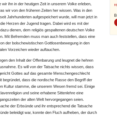
e wir ihn in der heutigen Zeit in unserem Volke erleben,
r
 was wir von den früheren Zeiten her wissen. Was in den
B
eit Jahrhunderten aufgespeichert wurde, will man jetzt in
n die Herzen der Jugend tragen. Dabei wird es mit der
 dazu dienen, dem religiös gespaltenen deutschen Volke
. Mit Befremden muss man auch feststellen, dass eine
von der bolschewistischen Gottlosenbewegung in den
alen Vorzeichen wieder auftauchen.
gegen den Inhalt der Offenbarung und leugnet die hehren
Ausnahme. Es will von der Tatsache nichts wissen, dass
gericht Gottes auf das gesamte Menschengeschlecht
 begründet, dass die nordische Rasse den Begriff der
en Kultur stamme, die unserem Wesen fremd sei. Einige
lavenreligion und seine erhabene Sittenlehre eine
angszeiten der alten Welt hervorgegangen seien.
sache der Erbsünde und ihr entsprechend die Tatsache
Sünde beleidigt war, konnte den Fluch aufheben, der durch