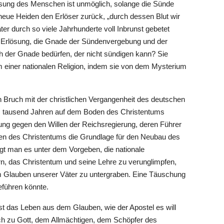
lösung des Menschen ist unmöglich, solange die Sünde
 neue Heiden den Erlöser zurück, „durch dessen Blut wir
ter durch so viele Jahrhunderte voll Inbrunst gebetet
r Erlösung, die Gnade der Sündenvergebung und der
ch der Gnade bedürfen, der nicht sündigen kann? Sie
 einer nationalen Religion, indem sie von dem Mysterium
en Bruch mit der christlichen Vergangenheit des deutschen
ls tausend Jahren auf dem Boden des Christentums
hnung gegen den Willen der Reichsregierung, deren Führer
ehren des Christentums die Grundlage für den Neubau des
t man es unter dem Vorgeben, die nationale
n, das Christentum und seine Lehre zu verunglimpfen,
um Glauben unserer Väter zu untergraben. Eine Täuschung
reführen könnte.
st das Leben aus dem Glauben, wie der Apostel es will
ch zu Gott, dem Allmächtigen, dem Schöpfer des