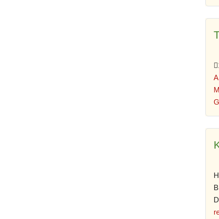
A
M
G
K
H
B
D
r