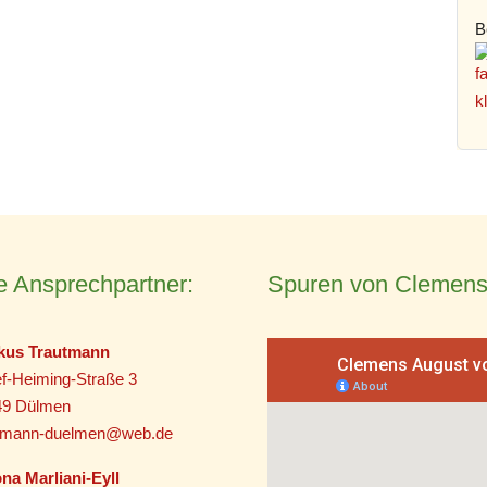
B
e Ansprechpartner:
Spuren von Clemens
kus Trautmann
f-Heiming-Straße 3
49 Dülmen
utmann-duelmen@web.de
na Marliani-Eyll