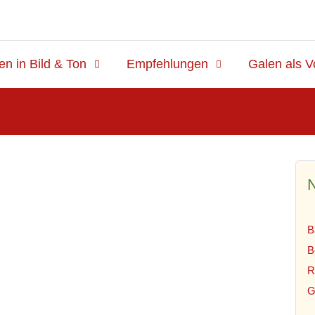
en in Bild & Ton
Empfehlungen
Galen als V
N
B
B
R
G