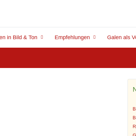
en in Bild & Ton
Empfehlungen
Galen als V
N
B
B
R
G