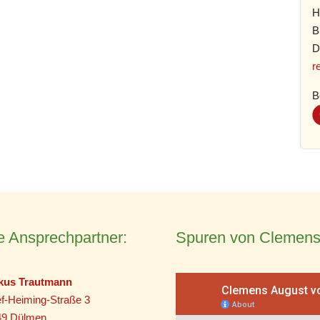
H
B
D
r
B
e Ansprechpartner:
Spuren von Clemens
kus Trautmann
f-Heiming-Straße 3
49 Dülmen