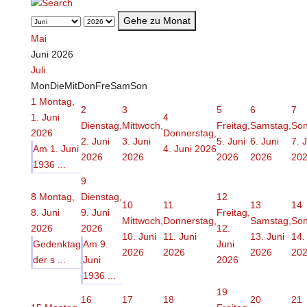
Gehe zu Monat
Mai
Juni 2026
Juli
Mon
Die
Mit
Don
Fre
Sam
Son
1
Montag,
2
3
5
6
7
1. Juni
4
Dienstag,
Mittwoch,
Freitag,
Samstag,
Son
2026
Donnerstag,
2. Juni
3. Juni
5. Juni
6. Juni
7. 
Am 1. Juni
4. Juni 2026
2026
2026
2026
2026
20
1936 ...
9
8
Montag,
Dienstag,
12
10
11
13
14
8. Juni
9. Juni
Freitag,
Mittwoch,
Donnerstag,
Samstag,
Son
2026
2026
12.
10. Juni
11. Juni
13. Juni
14.
Gedenktag
Am 9.
Juni
2026
2026
2026
20
der s ...
Juni
2026
1936 ...
19
16
17
18
20
21