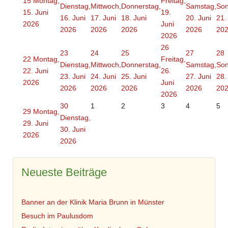
15
Montag,
Freitag,
Dienstag,
Mittwoch,
Donnerstag,
Samstag,
Son
15. Juni
19.
16. Juni
17. Juni
18. Juni
20. Juni
21.
2026
Juni
2026
2026
2026
2026
20
2026
26
23
24
25
27
28
22
Montag,
Freitag,
Dienstag,
Mittwoch,
Donnerstag,
Samstag,
Son
22. Juni
26.
23. Juni
24. Juni
25. Juni
27. Juni
28.
2026
Juni
2026
2026
2026
2026
20
2026
30
1
2
3
4
5
29
Montag,
Dienstag,
29. Juni
30. Juni
2026
2026
Neueste Beiträge
Banner an der Klinik Maria Brunn in Münster
Besuch im Paulusdom