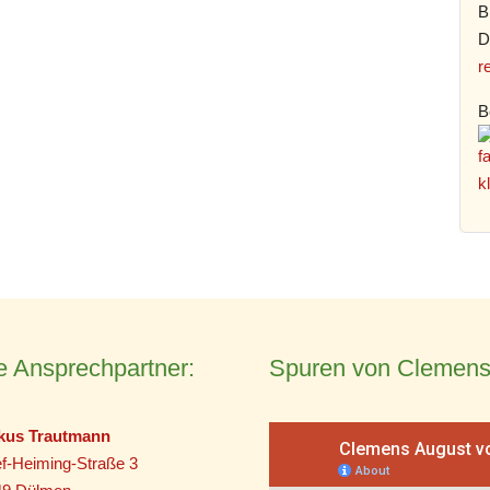
B
D
r
B
e Ansprechpartner:
Spuren von Clemens
kus Trautmann
f-Heiming-Straße 3