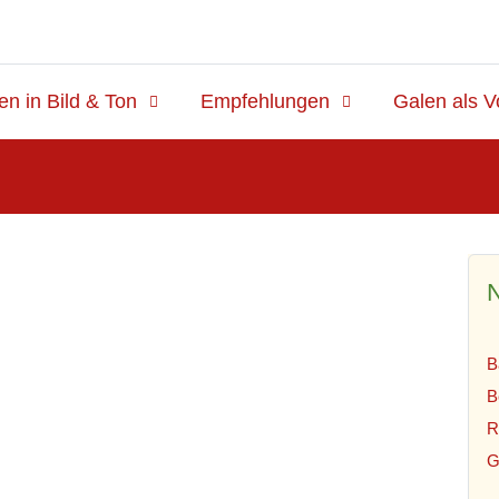
en in Bild & Ton
Empfehlungen
Galen als V
N
B
B
R
G